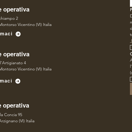
 operativa
P
D
lchiampo 2
m
ontorso Vicentino (VI) Italia
d
amaci
t
 
 operativa
A
l’Artigianato 4
l
ontorso Vicentino (VI) Italia
(
maci
 operativa
lla Concia 95
rzignano (VI) Italia