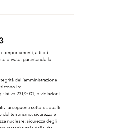
Contatti
3
e comportamenti, atti od
nte privato, garantendo la
ntegrità dell’amministrazione
sistono in:
egislativo 231/2001, o violazioni
ivi ai seguenti settori: appalti
o del terrorismo; sicurezza e
zza nucleare; sicurezza degli
sumatori; tutela della vita