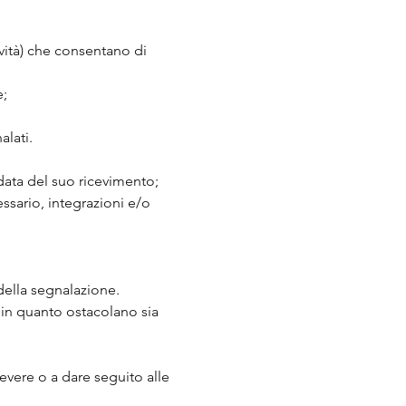
tività) che consentano di
e;
alati.
data del suo ricevimento;
ssario, integrazioni e/o
della segnalazione.
 in quanto ostacolano sia
evere o a dare seguito alle