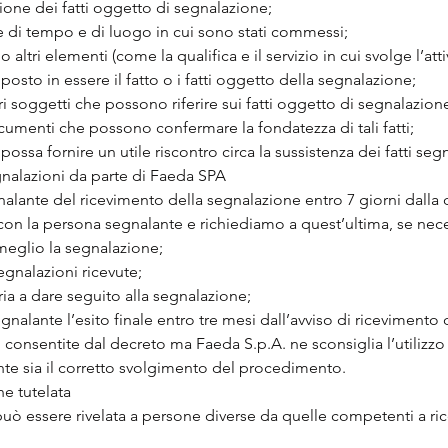
zione dei fatti oggetto di segnalazione;
ze di tempo e di luogo in cui sono stati commessi;
o altri elementi (come la qualifica e il servizio in cui svolge l’at
posto in essere il fatto o i fatti oggetto della segnalazione;
tri soggetti che possono riferire sui fatti oggetto di segnalazion
ocumenti che possono confermare la fondatezza di tali fatti;
ossa fornire un utile riscontro circa la sussistenza dei fatti segn
gnalazioni da parte di Faeda SPA
alante del ricevimento della segnalazione entro 7 giorni dalla 
on la persona segnalante e richiediamo a quest’ultima, se nece
l meglio la segnalazione;
egnalazioni ricevute;
ria a dare seguito alla segnalazione;
alante l’esito finale entro tre mesi dall’avviso di ricevimento 
onsentite dal decreto ma Faeda S.p.A. ne sconsiglia l’utilizzo
ante sia il corretto svolgimento del procedimento.
ne tutelata
può essere rivelata a persone diverse da quelle competenti a ric