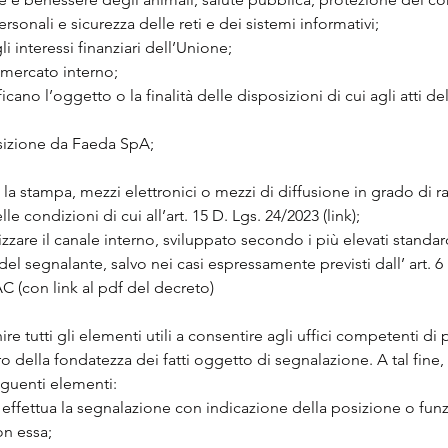
rsonali e sicurezza delle reti e dei sistemi informativi;
i interessi finanziari dell’Unione;
l mercato interno;
ano l’oggetto o la finalità delle disposizioni di cui agli atti de
sizione da Faeda SpA;
 la stampa, mezzi elettronici o mezzi di diffusione in grado di
le condizioni di cui all’art. 15 D. Lgs. 24/2023 (link);
izzare il canale interno, sviluppato secondo i più elevati standar
i del segnalante, salvo nei casi espressamente previsti dall’ art. 6
C (con link al pdf del decreto)
ire tutti gli elementi utili a consentire agli uffici competenti d
ro della fondatezza dei fatti oggetto di segnalazione. A tal fine
eguenti elementi:
 effettua la segnalazione con indicazione della posizione o fun
on essa;