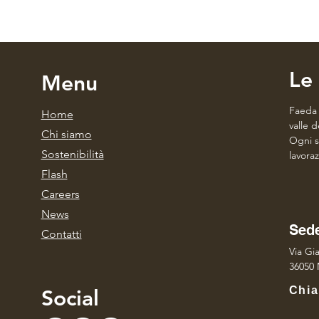
Le 
Menu
Faeda d
Home
valle 
Chi si
amo
Ogni s
Sos
tenibilità
lavoraz
Fla
sh
Caree
rs
Ne
ws
Sede
Con
tatti
Via Gia
36050 
Chia
Social