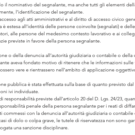
o il nominativo del segnalante, ma anche tutti gli elementi dell
mente, l’identificazione del segnalante.
accesso agli atti amministrativi e al diritto di accesso civico gen
a è estesa all’identità delle persone coinvolte (segnalati) e de
atori, alle persone del medesimo contesto lavorativo e ai colleg
ie previste in favore della persona segnalante.
ne o della denuncia all’autorità giudiziaria o contabile o della 
te aveva fondato motivo di ritenere che le informazioni sulle v
sero vere e rientrassero nell’ambito di applicazione oggettivo 
ne pubblica è stata effettuata sulla base di quanto previsto dal 
oni ivi individuate.
 di responsabilità previste dall’articolo 20 del D. Lgs. 24/23, qu
sponsabilità penale della persona segnalante per i reati di diff
commessi con la denuncia all’autorità giudiziaria o contabile 
i casi di dolo o colpa grave, le tutele di riservatezza non sono ga
ogata una sanzione disciplinare.