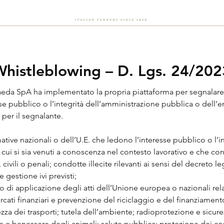
Chi siamo
Sostenibilità
Flash
Careers
News
histleblowing – D. Lgs. 24/202
 Faeda SpA ha implementato la propria piattaforma per segnalar
se pubblico o l’integrità dell’amministrazione pubblica o dell’e
e per il segnalante.
ative nazionali o dell’U.E. che ledono l’interesse pubblico o l’i
 cui si sia venuti a conoscenza nel contesto lavorativo e che con
i, civili o penali; condotte illecite rilevanti ai sensi del decreto l
 gestione ivi previsti;
to di applicazione degli atti dell’Unione europea o nazionali relat
ercati finanziari e prevenzione del riciclaggio e del finanziament
zza dei trasporti; tutela dell’ambiente; radioprotezione e sicure
e e benessere degli animali; salute pubblica; protezione dei con