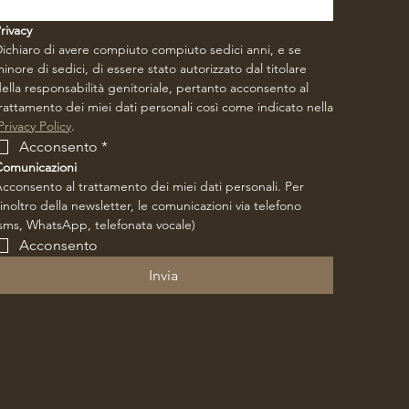
rivacy
ichiaro di avere compiuto compiuto sedici anni, e se 
inore di sedici, di essere stato autorizzato dal titolare 
ella responsabilità genitoriale, pertanto acconsento al 
rattamento dei miei dati personali così come indicato nella
Privacy Policy
.
Acconsento
*
Comunicazioni
cconsento al trattamento dei miei dati personali. Per 
’inoltro della newsletter, le comunicazioni via telefono 
sms, WhatsApp, telefonata vocale)
Acconsento
Invia