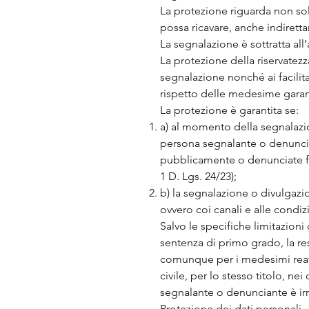
La protezione riguarda non sol
possa ricavare, anche indiretta
La segnalazione è sottratta all’
La protezione della riservatezz
segnalazione nonché ai facilit
rispetto delle medesime garanz
La protezione è garantita se:
a) al momento della segnalazio
persona segnalante o denuncian
pubblicamente o denunciate fos
1 D. Lgs. 24/23);
b) la segnalazione o divulgazio
ovvero coi canali e alle condizi
Salvo le specifiche limitazioni
sentenza di primo grado, la re
comunque per i medesimi reati 
civile, per lo stesso titolo, ne
segnalante o denunciante è irr
Protezione dei dati personali