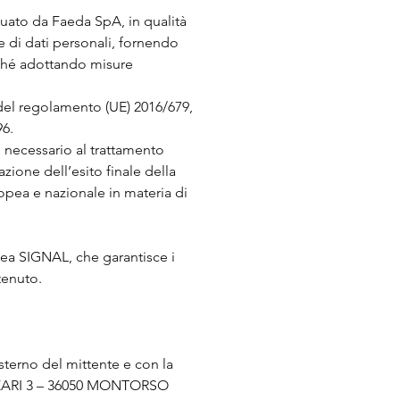
ttuato da Faeda SpA, in qualità
ne di dati personali, fornendo
nché adottando misure
22 del regolamento (UE) 2016/679,
96.
 necessario al trattamento
ione dell’esito finale della
ropea e nazionale in materia di
anea SIGNAL, che garantisce i
tenuto.
sterno del mittente e con la
ZZARI 3 – 36050 MONTORSO