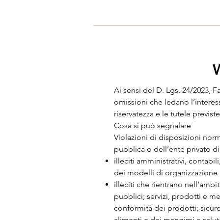
Home
W
Ai sensi del D. Lgs. 24/2023,
omissioni che ledano l’interes
riservatezza e le tutele previst
Cosa si può segnalare
Violazioni di disposizioni norm
pubblica o dell’ente privato di
illeciti amministrativi, contabil
dei modelli di organizzazione e
illeciti che rientrano nell’ambi
pubblici; servizi, prodotti e m
conformità dei prodotti; sicure
alimenti e dei mangimi e salut