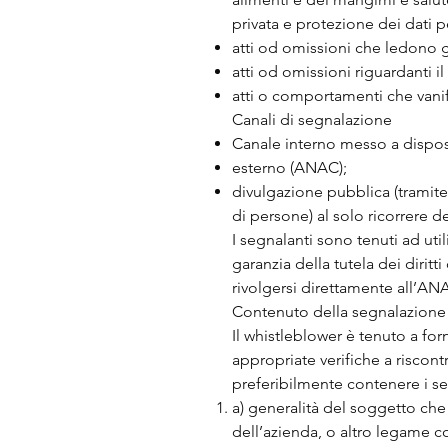
privata e protezione dei dati pe
atti od omissioni che ledono gl
atti od omissioni riguardanti i
atti o comportamenti che vanific
Canali di segnalazione
Canale interno messo a dispo
esterno (ANAC);
divulgazione pubblica (tramite
di persone) al solo ricorrere del
I segnalanti sono tenuti ad util
garanzia della tutela dei diritt
rivolgersi direttamente all’ANA
Contenuto della segnalazione
Il whistleblower è tenuto a forn
appropriate verifiche a riscont
preferibilmente contenere i s
a) generalità del soggetto che
dell’azienda, o altro legame c