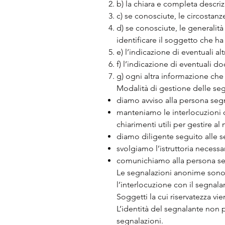
b) la chiara e completa descri
c) se conosciute, le circostan
d) se conosciute, le generalità 
identificare il soggetto che ha 
e) l’indicazione di eventuali al
f) l’indicazione di eventuali d
g) ogni altra informazione che p
Modalità di gestione delle se
diamo avviso alla persona segn
manteniamo le interlocuzioni c
chiarimenti utili per gestire a
diamo diligente seguito alle s
svolgiamo l’istruttoria necessa
comunichiamo alla persona segn
Le segnalazioni anonime sono c
l’interlocuzione con il segnal
Soggetti la cui riservatezza vie
L’identità del segnalante non 
segnalazioni.