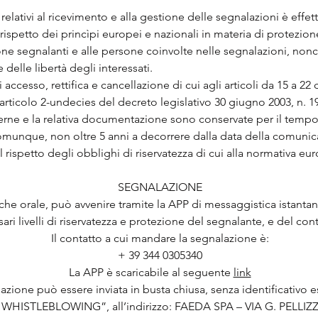
i relativi al ricevimento e alla gestione delle segnalazioni è effe
l rispetto dei princìpi europei e nazionali in materia di protezio
one segnalanti e alle persone coinvolte nelle segnalazioni, no
e delle libertà degli interessati.
i di accesso, rettifica e cancellazione di cui agli articoli da 15 a 
l’articolo 2-undecies del decreto legislativo 30 giugno 2003, n. 1
erne e la relativa documentazione sono conservate per il tempo
omunque, non oltre 5 anni a decorrere dalla data della comunicaz
rispetto degli obblighi di riservatezza di cui alla normativa eu
SEGNALAZIONE
a che orale, può avvenire tramite la APP di messaggistica istant
ari livelli di riservatezza e protezione del segnalante, e del con
Il contatto a cui mandare la segnalazione è:
+ 39 344 0305340
La APP è scaricabile al seguente
link
azione può essere inviata in busta chiusa, senza identificativo e
WHISTLEBLOWING”, all’indirizzo: FAEDA SPA – VIA G. PELLI