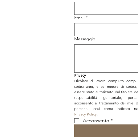
Email
*
Messaggio
Privacy
Dichiaro di avere compiuto compiu
sedici anni, e se minore di sedici, 
essere stato autorizzato dal titolare del
responsabilità genitoriale, pertan
acconsento al trattamento dei miei da
Privacy Policy
.
Acconsento
*