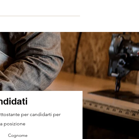
Contatti
didati
tostante per candidarti per
a posizione
Cognome