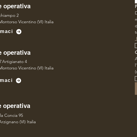
 operativa
P
D
lchiampo 2
m
ontorso Vicentino (VI) Italia
d
amaci
t
 
 operativa
A
l’Artigianato 4
l
ontorso Vicentino (VI) Italia
(
maci
 operativa
lla Concia 95
rzignano (VI) Italia