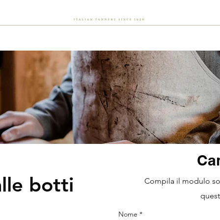
Chi siamo
Sostenibilità
Flash
Careers
News
Can
lle botti
Compila il modulo sot
quest
Nome
*