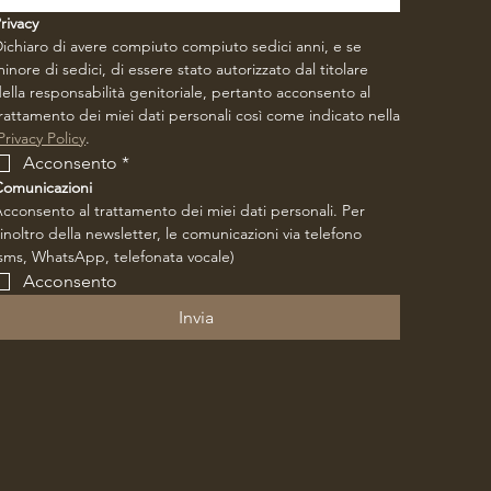
rivacy
ichiaro di avere compiuto compiuto sedici anni, e se 
inore di sedici, di essere stato autorizzato dal titolare 
ella responsabilità genitoriale, pertanto acconsento al 
rattamento dei miei dati personali così come indicato nella
Privacy Policy
.
Acconsento
*
Comunicazioni
cconsento al trattamento dei miei dati personali. Per 
’inoltro della newsletter, le comunicazioni via telefono 
sms, WhatsApp, telefonata vocale)
Acconsento
Invia