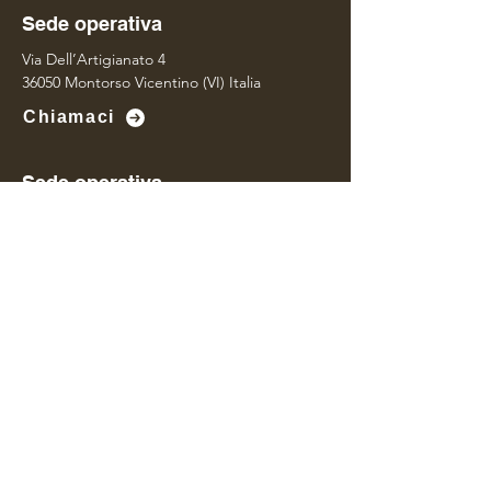
Sede operativa
Via Dell’Artigianato 4
36050 Montorso Vicentino (VI) Italia
Chiamaci
Sede operativa
Via Della Concia 95
36071 Arzignano (VI) Italia
Contattaci
Nome
*
Cognome
*