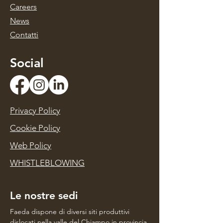
Caree
rs
Ne
ws
Con
tatti
Social
Privacy Policy
Cookie Policy
Web Policy
WHISTLEBLOWING
Le nostre sedi
Faeda dispone di diversi siti produttivi
dislocati nella valle del Chiampo in provincia